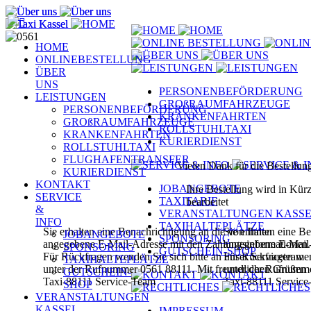
HOME
ONLINEBESTELLUNG
ÜBER
UNS
PERSONENBEFÖRDERUNG
LEISTUNGEN
GROßRAUMFAHRZEUGE
PERSONENBEFÖRDERUNG
KRANKENFAHRTEN
GROßRAUMFAHRZEUGE
ROLLSTUHLTAXI
KRANKENFAHRTEN
KURIERDIENST
ROLLSTUHLTAXI
FLUGHAFENTRANSFER
Vielen Dank für die Bestellun
KURIERDIENST
KONTAKT
JOBANGEBOTE
Ihre Bestellung wird in Kür
SERVICE
TAXITARIF
bearbeitet
&
VERANSTALTUNGEN KASS
INFO
TAXIHALTEPLÄTZE
Sie erhalten eine Benachrichtigung an die von Ihnen
Sie erhalten eine B
JOBANGEBOTE
SPONSORING
angegebene E-Mail-Adresse mit den Zahlungsinformationen.
angegebene E-Mail-
SPONSORING
GUTSCHEIN-SHOP
Für Rückfragen wenden Sie sich bitte an unser Serviceteam
Für Rückfragen wend
TAXIHALTEPLÄTZE
unter der Rufnummer 0561 88111.
Mit freundlichen Grüßen
unter der Rufnumm
GUTSCHEIN-
Taxi-88111 Service-Team
Taxi-88111 Servic
SHOP
VERANSTALTUNGEN
KASSEL
IMPRESSUM