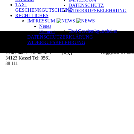
TAXI
DATENSCHUTZ
GESCHENKGUTSCHEINE
WIDERRUFSBELEHRUNG
RECHTLICHES
IMPRESSUM
Neues
Taxi Geschenkgutscheine
Element
DATENSCHUTZERKLÄRUNG
SERVICE
Taxi Service Zentrale
WIDERRUFSBELEHRUNG
ZENTRALE
Kassel GmbH
Am
KASSEL GMB
Bettenhäuser Bahnhof 5
TAXI
88
111
34123 Kassel
Tel: 0561
88 111