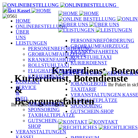
HOME
ONLINEBESTELLUNG
ÜBER
UNS
PERSONENBEFÖRDERUNG
LEISTUNGEN
GROßRAUMFAHRZEUGE
PERSONENBEFÖRDERUNG
KRANKENFAHRTEN
GROßRAUMFAHRZEUGE
ROLLSTUHLTAXI
KRANKENFAHRTEN
KURIERDIENST
ROLLSTUHLTAXI
Kurierdienst, Boten
FLUGHAFENTRANSFER
Kurierdienst, Botendienste
KURIERDIENST
KONTAKT
JOBANGEBOTE
Ihr Paket in s
&
SERVICE
TAXITARIF
&
VERANSTALTUNGEN KASS
Besorgungsfahrten
INFO
TAXIHALTEPLÄTZE
JOBANGEBOTE
Ihr Paket in sicheren Händen
SPONSORING
SPONSORING
GUTSCHEIN-SHOP
TAXIHALTEPLÄTZE
GUTSCHEIN-
SHOP
VERANSTALTUNGEN
KASSEL
IMPRESSUM