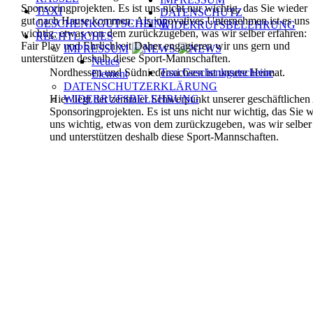
Sponsoringprojekten.
Es ist uns nicht nur wichtig, das Sie wieder
TAXI
DATENSCHUTZ
gut nach Hause kommen.
Als innovatives Unternehmen ist es uns
GESCHENKGUTSCHEINE
WIDERRUFSBELEHRUNG
wichtig, etwas von dem
zurückzugeben, was wir selber erfahren:
RECHTLICHES
Fair Play und Ehrlichkeit
Daher engagieren wir uns gern und
IMPRESSUM
unterstützen deshalb diese
Sport-Mannschaften.
Neues
Nordhessen und Südniedersachsen ist unsere Heimat.
Taxi Geschenkgutscheine
Element
DATENSCHUTZERKLÄRUNG
Hier liegt der zentraler Schwerpunkt unserer geschäftlichen 
WIDERRUFSBELEHRUNG
Sponsoringprojekten.
Es ist uns nicht nur wichtig, das Si
uns wichtig, etwas von dem zurückzugeben, was wir selber
und unterstützen deshalb diese Sport-Mannschaften.