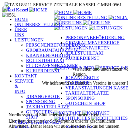
HOME
ONLINEBESTELLUNG
ÜBER
UNS
PERSONENBEFÖRDERUNG
LEISTUNGEN
GROßRAUMFAHRZEUGE
PERSONENBEFÖRDERUNG
KRANKENFAHRTEN
GROßRAUMFAHRZEUGE
ROLLSTUHLTAXI
KRANKENFAHRTEN
KURIERDIENST
ROLLSTUHLTAXI
FLUGHAFENTRANSFER
Wir helfen und unterstützen Ve
KURIERDIENST
Region.
KONTAKT
JOBANGEBOTE
SERVICE
TAXITARIF
Wir helfen und unterstützen Vereine in unserer
&
VERANSTALTUNGEN KASS
INFO
TAXIHALTEPLÄTZE
JOBANGEBOTE
SPONSORING
SPONSORING
GUTSCHEIN-SHOP
TAXIHALTEPLÄTZE
GUTSCHEIN-
Nordhessen und Südniedersachsen ist unsere Heimat.
SHOP
Hier liegt der zentraler Schwerpunkt unserer geschäftlichen
VERANSTALTUNGEN
Aktivitäten.
Daher legen wir auch hier den Fokus bei unseren
KASSEL
IMPRESSUM