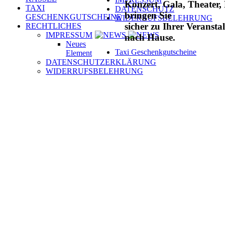
Konzert, Gala, Theater,
TAXI
DATENSCHUTZ
bringen Sie
GESCHENKGUTSCHEINE
WIDERRUFSBELEHRUNG
sicher zu Ihrer Veranst
RECHTLICHES
IMPRESSUM
nach Hause.
Neues
Taxi Geschenkgutscheine
Element
DATENSCHUTZERKLÄRUNG
WIDERRUFSBELEHRUNG